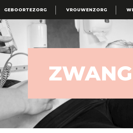
GEBOORTEZORG
VROUWENZORG
WI
ZWANG