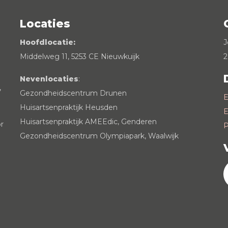
Locaties
Hoofdlocatie:
J
Middelweg 11, 5253 CE Nieuwkuijk
2
Nevenlocaties
:
,
Gezondheidscentrum Drunen
E
Huisartsenpraktijk Heusden
E
Huisartsenpraktijk AMEEdic, Genderen
r
P
Gezondheidscentrum Olympiapark, Waalwijk
n