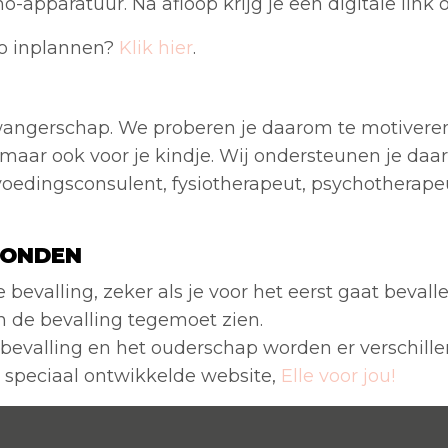
pparatuur. Na afloop krijg je een digitale link o
ho inplannen?
Klik hier
.
de zwangerschap. We proberen je daarom te motive
f, maar ook voor je kindje. Wij ondersteunen je daa
oedingsconsulent, fysiotherapeut, psychotherape
VONDEN
 bevalling, zeker als je voor het eerst gaat bevall
 de bevalling tegemoet zien.
bevalling en het ouderschap worden er verschill
 speciaal ontwikkelde website,
Elle voor jou!